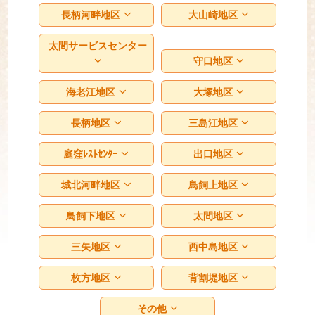
長柄河畔地区
大山崎地区
太間サービスセンター
守口地区
海老江地区
大塚地区
長柄地区
三島江地区
庭窪ﾚｽﾄｾﾝﾀｰ
出口地区
城北河畔地区
鳥飼上地区
鳥飼下地区
太間地区
三矢地区
西中島地区
枚方地区
背割堤地区
その他