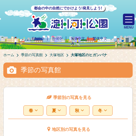
都会の中の自然にでかけよう!発見しよう!
MENU
English
한국어
简体中文
繁体中文
ホーム
季節の写真館
大塚地区
大塚地区のヒガンバナ
季節の写真館
季節別の写真を見る
春
夏
秋
冬
地区別の写真を見る