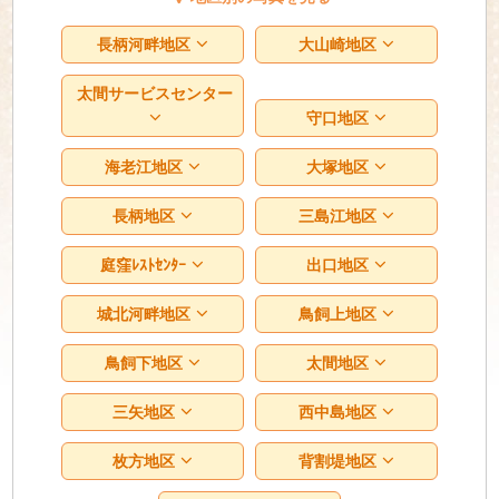
長柄河畔地区
大山崎地区
太間サービスセンター
守口地区
海老江地区
大塚地区
長柄地区
三島江地区
庭窪ﾚｽﾄｾﾝﾀｰ
出口地区
城北河畔地区
鳥飼上地区
鳥飼下地区
太間地区
三矢地区
西中島地区
枚方地区
背割堤地区