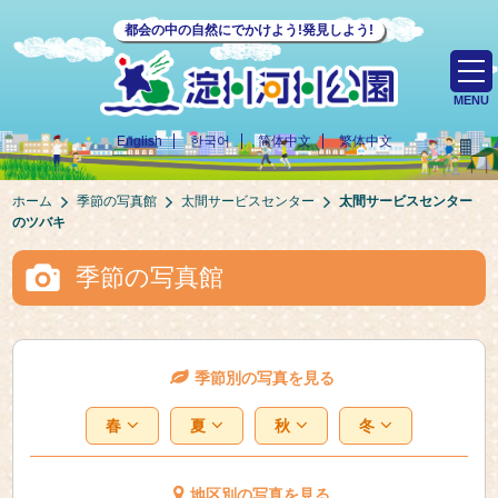
都会の中の自然にでかけよう!発見しよう!
MENU
English
한국어
简体中文
繁体中文
ホーム
季節の写真館
太間サービスセンター
太間サービスセンター
のツバキ
季節の写真館
季節別の写真を見る
春
夏
秋
冬
地区別の写真を見る