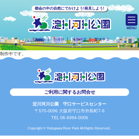
都会の中の自然にでかけよう!発見しよう!
MENU
English
한국어
简体中文
繁体中文
制作中です。
ご利用に関するお問合せ
淀川河川公園 守口サービスセンター
〒570-0096 大阪府守口市外島町7-6
TEL 06-6994-0006
Copyright © Yodogawa River Park All Rights Reserved..