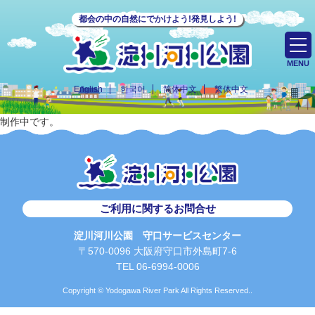
都会の中の自然にでかけよう!発見しよう!
MENU
English
한국어
简体中文
繁体中文
制作中です。
ご利用に関するお問合せ
淀川河川公園 守口サービスセンター
〒570-0096 大阪府守口市外島町7-6
TEL 06-6994-0006
Copyright © Yodogawa River Park All Rights Reserved..