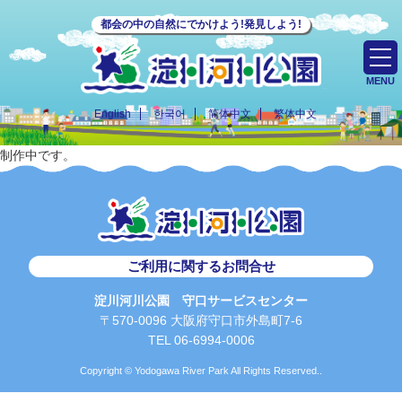
都会の中の自然にでかけよう!発見しよう!
MENU
English
한국어
简体中文
繁体中文
制作中です。
ご利用に関するお問合せ
淀川河川公園 守口サービスセンター
〒570-0096 大阪府守口市外島町7-6
TEL 06-6994-0006
Copyright © Yodogawa River Park All Rights Reserved..