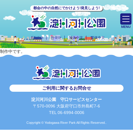
都会の中の自然にでかけよう!発見しよう!
MENU
English
한국어
简体中文
繁体中文
制作中です。
ご利用に関するお問合せ
淀川河川公園 守口サービスセンター
〒570-0096 大阪府守口市外島町7-6
TEL 06-6994-0006
Copyright © Yodogawa River Park All Rights Reserved..