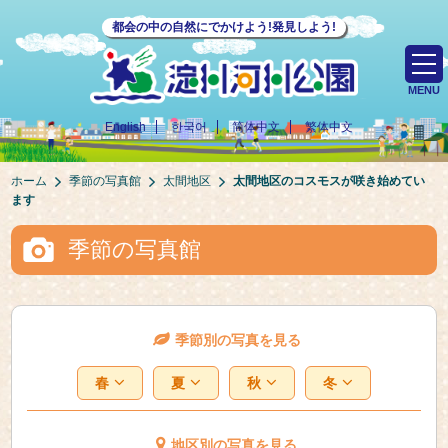
都会の中の自然にでかけよう!発見しよう!
MENU
English
한국어
简体中文
繁体中文
ホーム
季節の写真館
太間地区
太間地区のコスモスが咲き始めてい
ます
季節の写真館
季節別の写真を見る
春
夏
秋
冬
地区別の写真を見る