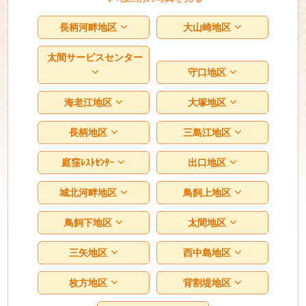
長柄河畔地区
大山崎地区
太間サービスセンター
守口地区
海老江地区
大塚地区
長柄地区
三島江地区
庭窪ﾚｽﾄｾﾝﾀｰ
出口地区
城北河畔地区
鳥飼上地区
鳥飼下地区
太間地区
三矢地区
西中島地区
枚方地区
背割堤地区