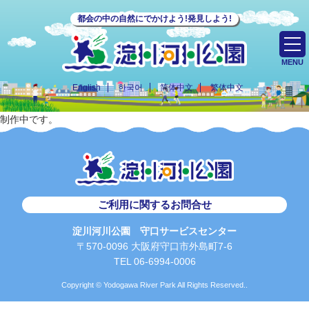
都会の中の自然にでかけよう!発見しよう!
MENU
English
한국어
简体中文
繁体中文
制作中です。
ご利用に関するお問合せ
淀川河川公園 守口サービスセンター
〒570-0096 大阪府守口市外島町7-6
TEL 06-6994-0006
Copyright © Yodogawa River Park All Rights Reserved..