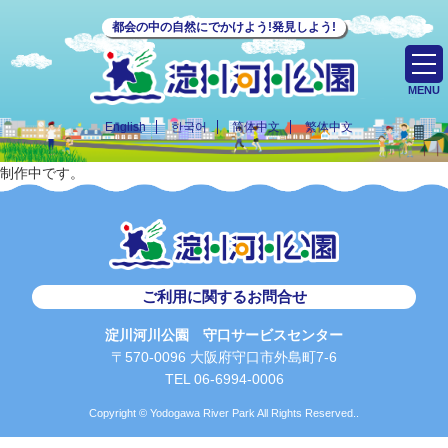
都会の中の自然にでかけよう!発見しよう!
MENU
English
한국어
简体中文
繁体中文
制作中です。
ご利用に関するお問合せ
淀川河川公園 守口サービスセンター
〒570-0096 大阪府守口市外島町7-6
TEL 06-6994-0006
Copyright © Yodogawa River Park All Rights Reserved..