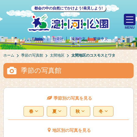
都会の中の自然にでかけよう!発見しよう!
MENU
English
한국어
简体中文
繁体中文
ホーム
季節の写真館
太間地区
太間地区のコスモスとワタ
季節の写真館
季節別の写真を見る
春
夏
秋
冬
地区別の写真を見る