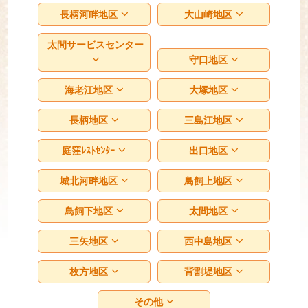
長柄河畔地区
大山崎地区
太間サービスセンター
守口地区
海老江地区
大塚地区
長柄地区
三島江地区
庭窪ﾚｽﾄｾﾝﾀｰ
出口地区
城北河畔地区
鳥飼上地区
鳥飼下地区
太間地区
三矢地区
西中島地区
枚方地区
背割堤地区
その他