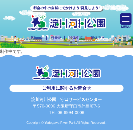
都会の中の自然にでかけよう!発見しよう!
MENU
English
한국어
简体中文
繁体中文
制作中です。
ご利用に関するお問合せ
淀川河川公園 守口サービスセンター
〒570-0096 大阪府守口市外島町7-6
TEL 06-6994-0006
Copyright © Yodogawa River Park All Rights Reserved..