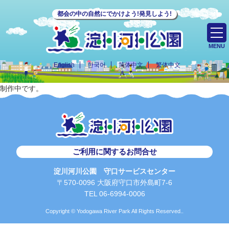
都会の中の自然にでかけよう!発見しよう!
MENU
English
한국어
简体中文
繁体中文
制作中です。
ご利用に関するお問合せ
淀川河川公園 守口サービスセンター
〒570-0096 大阪府守口市外島町7-6
TEL 06-6994-0006
Copyright © Yodogawa River Park All Rights Reserved..