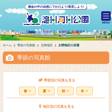
都会の中の自然にでかけよう!発見しよう!
MENU
English
한국어
简体中文
繁体中文
ホーム
季節の写真館
太間地区
太間地区の花壇
季節の写真館
季節別の写真を見る
春
夏
秋
冬
地区別の写真を見る