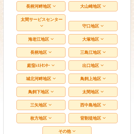
長柄河畔地区
大山崎地区
太間サービスセンター
守口地区
海老江地区
大塚地区
長柄地区
三島江地区
庭窪ﾚｽﾄｾﾝﾀｰ
出口地区
城北河畔地区
鳥飼上地区
鳥飼下地区
太間地区
三矢地区
西中島地区
枚方地区
背割堤地区
その他