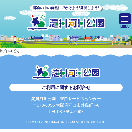
都会の中の自然にでかけよう!発見しよう!
MENU
English
한국어
简体中文
繁体中文
制作中です。
ご利用に関するお問合せ
淀川河川公園 守口サービスセンター
〒570-0096 大阪府守口市外島町7-6
TEL 06-6994-0006
Copyright © Yodogawa River Park All Rights Reserved..