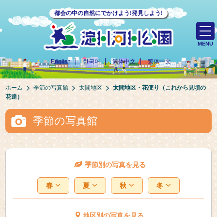
都会の中の自然にでかけよう!発見しよう!
MENU
English
한국어
简体中文
繁体中文
ホーム
季節の写真館
太間地区
太間地区・花便り（これから見頃の
花達）
季節の写真館
季節別の写真を見る
春
夏
秋
冬
地区別の写真を見る