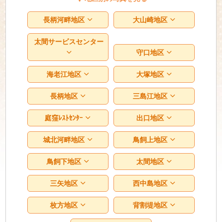
長柄河畔地区
大山崎地区
太間サービスセンター
守口地区
海老江地区
大塚地区
長柄地区
三島江地区
庭窪ﾚｽﾄｾﾝﾀｰ
出口地区
城北河畔地区
鳥飼上地区
鳥飼下地区
太間地区
三矢地区
西中島地区
枚方地区
背割堤地区