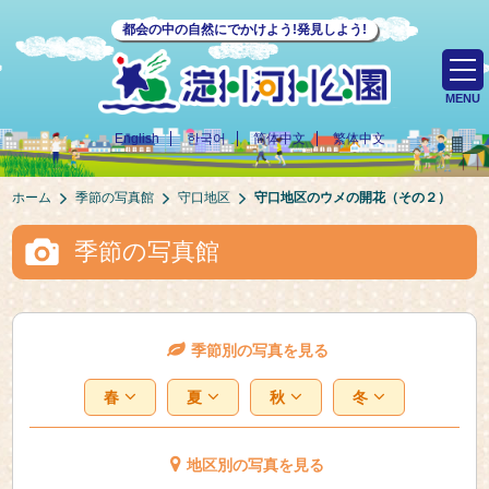
都会の中の自然にでかけよう!発見しよう!
MENU
English
한국어
简体中文
繁体中文
ホーム
季節の写真館
守口地区
守口地区のウメの開花（その２）
季節の写真館
季節別の写真を見る
春
夏
秋
冬
地区別の写真を見る