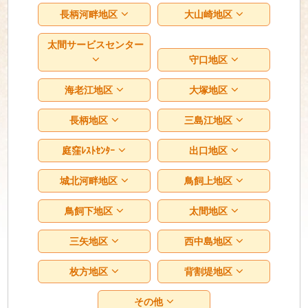
長柄河畔地区
大山崎地区
太間サービスセンター
守口地区
海老江地区
大塚地区
長柄地区
三島江地区
庭窪ﾚｽﾄｾﾝﾀｰ
出口地区
城北河畔地区
鳥飼上地区
鳥飼下地区
太間地区
三矢地区
西中島地区
枚方地区
背割堤地区
その他