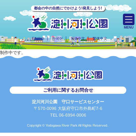
都会の中の自然にでかけよう!発見しよう!
MENU
English
한국어
简体中文
繁体中文
制作中です。
ご利用に関するお問合せ
淀川河川公園 守口サービスセンター
〒570-0096 大阪府守口市外島町7-6
TEL 06-6994-0006
Copyright © Yodogawa River Park All Rights Reserved..