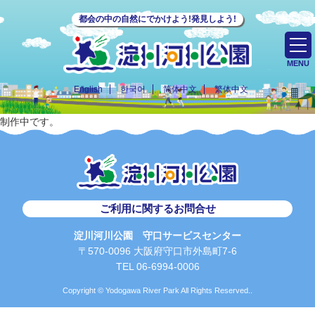
都会の中の自然にでかけよう!発見しよう!
MENU
English
한국어
简体中文
繁体中文
制作中です。
ご利用に関するお問合せ
淀川河川公園 守口サービスセンター
〒570-0096 大阪府守口市外島町7-6
TEL 06-6994-0006
Copyright © Yodogawa River Park All Rights Reserved..