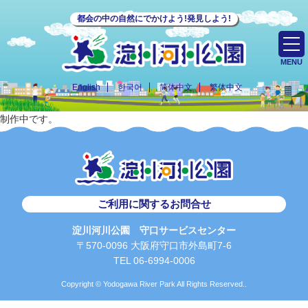
都会の中の自然にでかけよう!発見しよう!
MENU
English
한국어
简体中文
繁体中文
制作中です。
ご利用に関するお問合せ
淀川河川公園 守口サービスセンター
〒570-0096 大阪府守口市外島町7-6
TEL 06-6994-0006
Copyright © Yodogawa River Park All Rights Reserved..