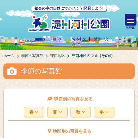
都会の中の自然にでかけよう!発見しよう!
MENU
English
한국어
简体中文
繁体中文
ホーム
季節の写真館
守口地区
守口地区のウメ（その4）
季節の写真館
季節別の写真を見る
春
夏
秋
冬
地区別の写真を見る