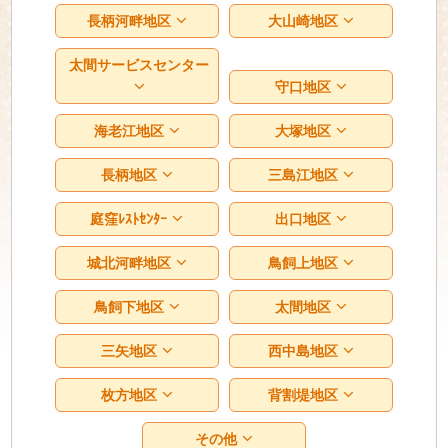
長柄河畔地区
大山崎地区
太間サービスセンター
守口地区
海老江地区
大塚地区
長柄地区
三島江地区
庭窪ﾚｽﾄｾﾝﾀｰ
出口地区
城北河畔地区
鳥飼上地区
鳥飼下地区
太間地区
三矢地区
西中島地区
枚方地区
背割堤地区
その他