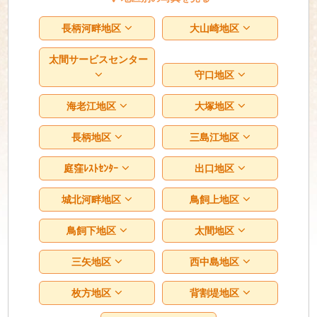
長柄河畔地区
大山崎地区
太間サービスセンター
守口地区
海老江地区
大塚地区
長柄地区
三島江地区
庭窪ﾚｽﾄｾﾝﾀｰ
出口地区
城北河畔地区
鳥飼上地区
鳥飼下地区
太間地区
三矢地区
西中島地区
枚方地区
背割堤地区