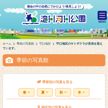
都会の中の自然にでかけよう!発見しよう!
MENU
English
한국어
简体中文
繁体中文
ホーム
季節の写真館
守口地区
守口地区のサトザクラが見頃を迎え
ています。
季節の写真館
季節別の写真を見る
春
夏
秋
冬
地区別の写真を見る