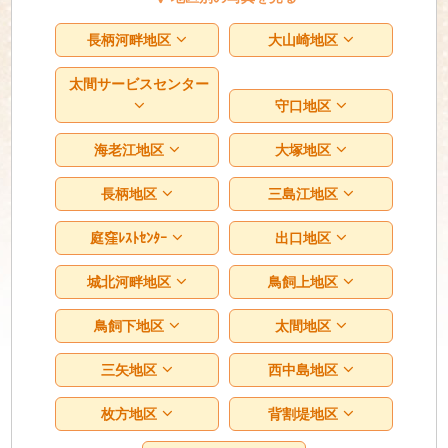
長柄河畔地区
大山崎地区
太間サービスセンター
守口地区
海老江地区
大塚地区
長柄地区
三島江地区
庭窪ﾚｽﾄｾﾝﾀｰ
出口地区
城北河畔地区
鳥飼上地区
鳥飼下地区
太間地区
三矢地区
西中島地区
枚方地区
背割堤地区