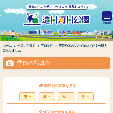
都会の中の自然にでかけよう!発見しよう!
MENU
English
한국어
简体中文
繁体中文
ホーム
季節の写真館
守口地区
守口地区のソメイヨシノが５分咲き
になりました
季節の写真館
季節別の写真を見る
春
夏
秋
冬
地区別の写真を見る