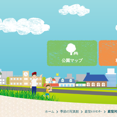
公園マップ
ホーム
季節の写真館
庭窪ﾚｽﾄｾﾝﾀｰ
庭窪河