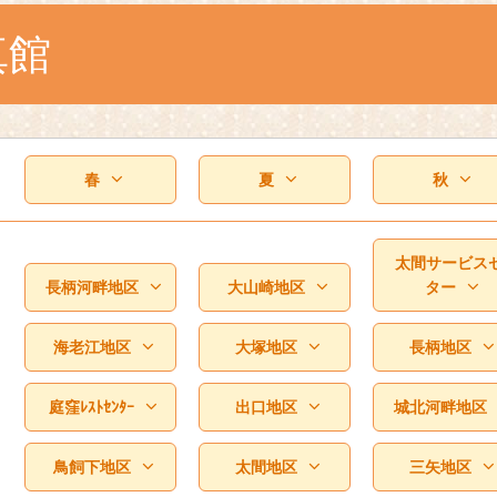
真館
春
夏
秋
太間サービス
長柄河畔地区
大山崎地区
ター
海老江地区
大塚地区
長柄地区
庭窪ﾚｽﾄｾﾝﾀｰ
出口地区
城北河畔地区
鳥飼下地区
太間地区
三矢地区