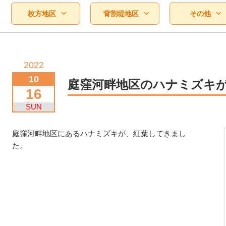
枚方地区
背割堤地区
その他
2022
10
庭窪河畔地区のハナミズキ
16
SUN
庭窪河畔地区にあるハナミズキが、紅葉してきまし
た。