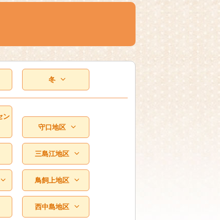
冬
セン
守口地区
三島江地区
鳥飼上地区
西中島地区