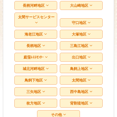
長柄河畔地区
大山崎地区
太間サービスセンター
守口地区
海老江地区
大塚地区
長柄地区
三島江地区
庭窪ﾚｽﾄｾﾝﾀｰ
出口地区
城北河畔地区
鳥飼上地区
鳥飼下地区
太間地区
三矢地区
西中島地区
枚方地区
背割堤地区
その他