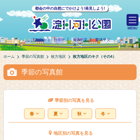
都会の中の自然にでかけよう!発見しよう!
MENU
English
한국어
简体中文
繁体中文
ホーム
季節の写真館
枚方地区
枚方地区のキク（その4）
季節の写真館
季節別の写真を見る
春
夏
秋
冬
地区別の写真を見る