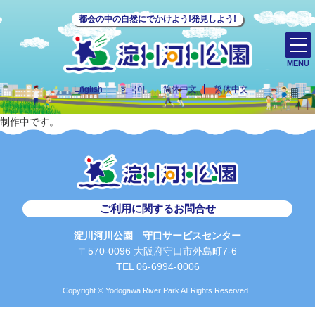
都会の中の自然にでかけよう!発見しよう!
MENU
English
한국어
简体中文
繁体中文
制作中です。
ご利用に関するお問合せ
淀川河川公園 守口サービスセンター
〒570-0096 大阪府守口市外島町7-6
TEL 06-6994-0006
Copyright © Yodogawa River Park All Rights Reserved..