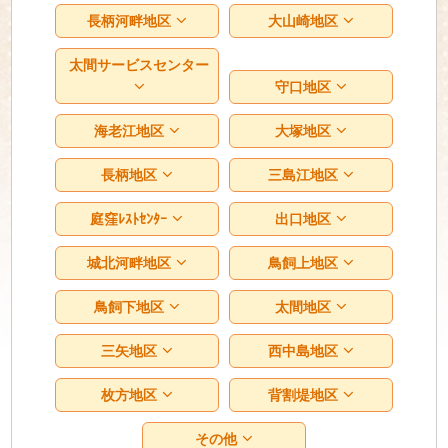
長柄河畔地区
大山崎地区
太間サービスセンター
守口地区
海老江地区
大塚地区
長柄地区
三島江地区
庭窪ﾚｽﾄｾﾝﾀｰ
出口地区
城北河畔地区
鳥飼上地区
鳥飼下地区
太間地区
三矢地区
西中島地区
枚方地区
背割堤地区
その他