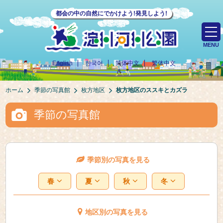
都会の中の自然にでかけよう!発見しよう!
MENU
English
한국어
简体中文
繁体中文
ホーム
季節の写真館
枚方地区
枚方地区のススキとカズラ
季節の写真館
季節別の写真を見る
春
夏
秋
冬
地区別の写真を見る