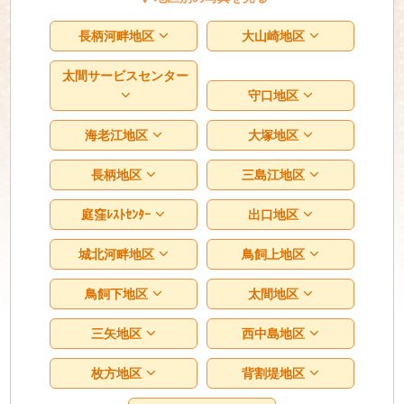
長柄河畔地区
大山崎地区
太間サービスセンター
守口地区
海老江地区
大塚地区
長柄地区
三島江地区
庭窪ﾚｽﾄｾﾝﾀｰ
出口地区
城北河畔地区
鳥飼上地区
鳥飼下地区
太間地区
三矢地区
西中島地区
枚方地区
背割堤地区