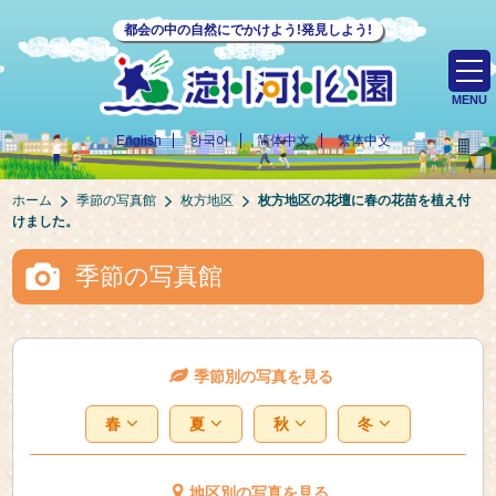
都会の中の自然にでかけよう!発見しよう!
MENU
English
한국어
简体中文
繁体中文
ホーム
季節の写真館
枚方地区
枚方地区の花壇に春の花苗を植え付
けました。
季節の写真館
季節別の写真を見る
春
夏
秋
冬
地区別の写真を見る