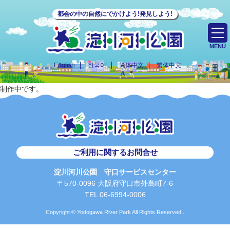
都会の中の自然にでかけよう!発見しよう!
MENU
English
한국어
简体中文
繁体中文
制作中です。
ご利用に関するお問合せ
淀川河川公園 守口サービスセンター
〒570-0096 大阪府守口市外島町7-6
TEL 06-6994-0006
Copyright © Yodogawa River Park All Rights Reserved..