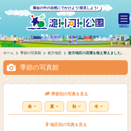
都会の中の自然にでかけよう!発見しよう!
MENU
English
한국어
简体中文
繁体中文
ホーム
季節の写真館
枚方地区
枚方地区の花壇を植え替えました。
季節の写真館
季節別の写真を見る
春
夏
秋
冬
地区別の写真を見る