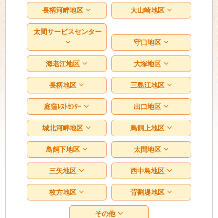
長柄河畔地区
大山崎地区
太間サービスセンター
守口地区
海老江地区
大塚地区
長柄地区
三島江地区
庭窪ﾚｽﾄｾﾝﾀｰ
出口地区
城北河畔地区
鳥飼上地区
鳥飼下地区
太間地区
三矢地区
西中島地区
枚方地区
背割堤地区
その他