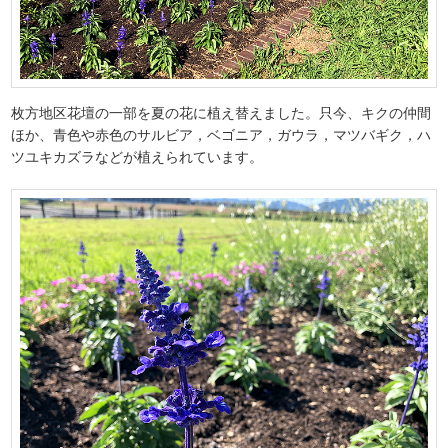
枚方地区花壇の一部を夏の花に植え替えました。只今、キクの仲間
ほか、青色や赤色のサルビア，ベゴニア，ガウラ，マツバギク，ハ
ツユキカズラなどが植えられています。