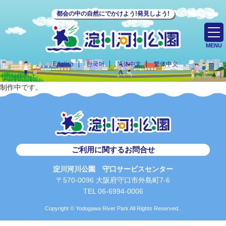
都会の中の自然にでかけよう!発見しよう!
MENU
English
한국어
简体中文
繁体中文
制作中です。
ご利用に関するお問合せ
淀川河川公園 守口サービスセンター
〒570-0096 大阪府守口市外島町7-6
TEL 06-6994-0006
Copyright © Yodogawa River Park All Rights Reserved..