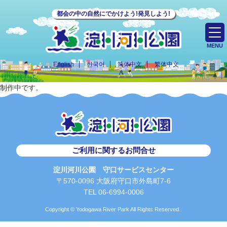
都会の中の自然にでかけよう!発見しよう!
MENU
English
한국어
简体中文
繁体中文
制作中です。
ご利用に関するお問合せ
淀川河川公園 守口サービスセンター
〒570-0096 大阪府守口市外島町7-6
TEL 06-6994-0006
Copyright © Yodogawa River Park All Rights Reserved..