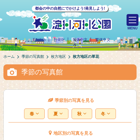
都会の中の自然にでかけよう!発見しよう!
MENU
English
한국어
简体中文
繁体中文
ホーム
季節の写真館
枚方地区
枚方地区の草花
季節の写真館
季節別の写真を見る
春
夏
秋
冬
地区別の写真を見る