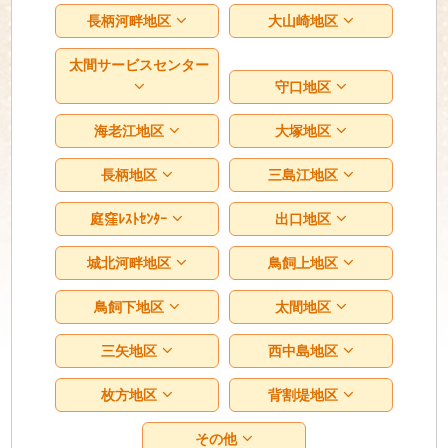
長柄河畔地区
大山崎地区
太間サービスセンター
守口地区
海老江地区
大塚地区
長柄地区
三島江地区
庭窪ﾚｽﾄｾﾝﾀｰ
出口地区
城北河畔地区
鳥飼上地区
鳥飼下地区
太間地区
三矢地区
西中島地区
枚方地区
背割堤地区
その他