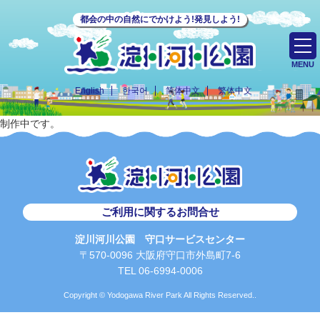
都会の中の自然にでかけよう!発見しよう!
MENU
English
한국어
简体中文
繁体中文
制作中です。
ご利用に関するお問合せ
淀川河川公園 守口サービスセンター
〒570-0096 大阪府守口市外島町7-6
TEL 06-6994-0006
Copyright © Yodogawa River Park All Rights Reserved..