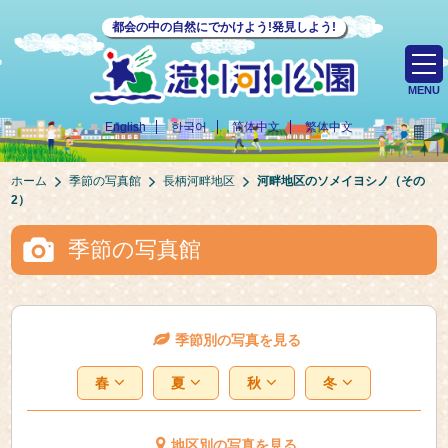
都会の中の自然にでかけよう!発見しよう!
MENU
English
한국어
简体中文
繁体中文
ホーム
季節の写真館
長柄河畔地区
河畔地区のソメイヨシノ（その
2）
季節の写真館
季節別の写真を見る
春
夏
秋
冬
地区別の写真を見る