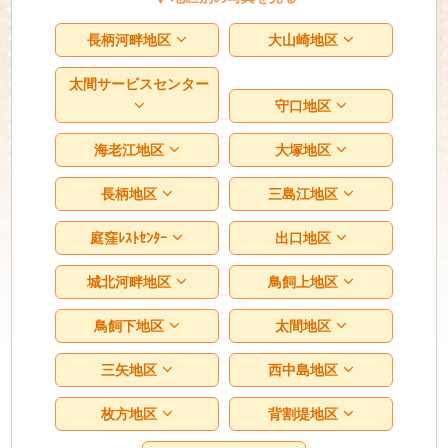
長柄河畔地区
大山崎地区
太間サービスセンター
守口地区
海老江地区
大塚地区
長柄地区
三島江地区
庭窪ﾚｽﾄｾﾝﾀｰ
出口地区
城北河畔地区
鳥飼上地区
鳥飼下地区
太間地区
三矢地区
西中島地区
枚方地区
背割堤地区