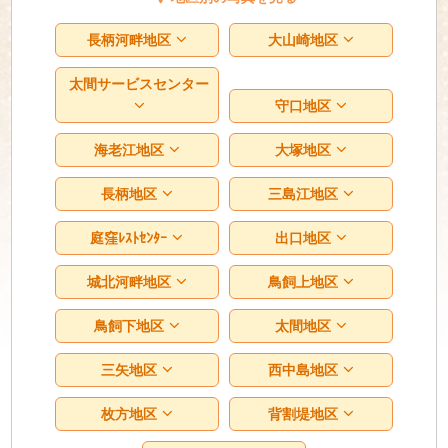
長柄河畔地区
大山崎地区
太間サービスセンター
守口地区
海老江地区
大塚地区
長柄地区
三島江地区
庭窪ﾚｽﾄｾﾝﾀｰ
出口地区
城北河畔地区
鳥飼上地区
鳥飼下地区
太間地区
三矢地区
西中島地区
枚方地区
背割堤地区