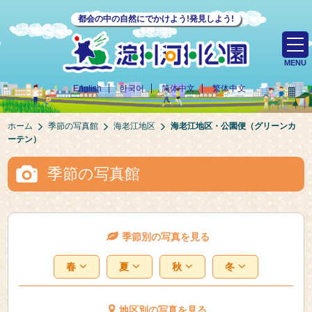
都会の中の自然にでかけよう!発見しよう!
MENU
English
한국어
简体中文
繁体中文
ホーム
季節の写真館
海老江地区
海老江地区・公園便（グリーンカ
ーテン）
季節の写真館
季節別の写真を見る
春
夏
秋
冬
地区別の写真を見る