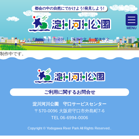
都会の中の自然にでかけよう!発見しよう!
MENU
English
한국어
简体中文
繁体中文
制作中です。
ご利用に関するお問合せ
淀川河川公園 守口サービスセンター
〒570-0096 大阪府守口市外島町7-6
TEL 06-6994-0006
Copyright © Yodogawa River Park All Rights Reserved..