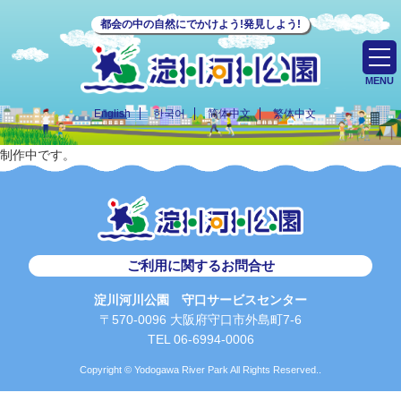
都会の中の自然にでかけよう!発見しよう!
MENU
English
한국어
简体中文
繁体中文
制作中です。
ご利用に関するお問合せ
淀川河川公園 守口サービスセンター
〒570-0096 大阪府守口市外島町7-6
TEL 06-6994-0006
Copyright © Yodogawa River Park All Rights Reserved..