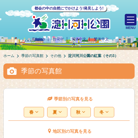
都会の中の自然にでかけよう!発見しよう!
MENU
English
한국어
简体中文
繁体中文
ホーム
季節の写真館
その他
淀川河川公園の紅葉（その3）
季節の写真館
季節別の写真を見る
春
夏
秋
冬
地区別の写真を見る