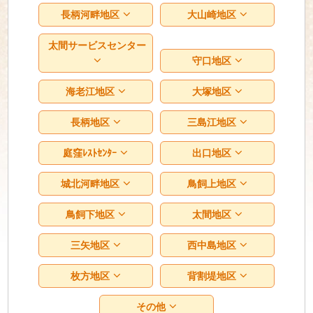
長柄河畔地区
大山崎地区
太間サービスセンター
守口地区
海老江地区
大塚地区
長柄地区
三島江地区
庭窪ﾚｽﾄｾﾝﾀｰ
出口地区
城北河畔地区
鳥飼上地区
鳥飼下地区
太間地区
三矢地区
西中島地区
枚方地区
背割堤地区
その他