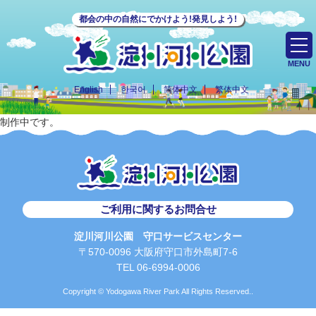
都会の中の自然にでかけよう!発見しよう!
MENU
English
한국어
简体中文
繁体中文
制作中です。
ご利用に関するお問合せ
淀川河川公園 守口サービスセンター
〒570-0096 大阪府守口市外島町7-6
TEL 06-6994-0006
Copyright © Yodogawa River Park All Rights Reserved..