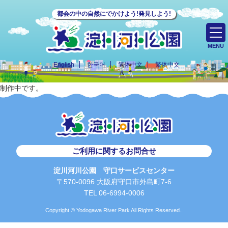
都会の中の自然にでかけよう!発見しよう!
MENU
English
한국어
简体中文
繁体中文
制作中です。
ご利用に関するお問合せ
淀川河川公園 守口サービスセンター
〒570-0096 大阪府守口市外島町7-6
TEL 06-6994-0006
Copyright © Yodogawa River Park All Rights Reserved..