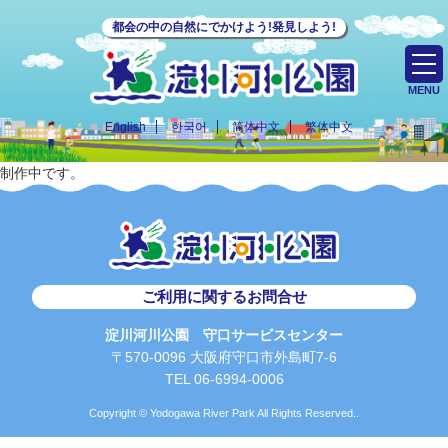
都会の中の自然にでかけよう!発見しよう!
MENU
English
한국어
简体中文
繁体中文
制作中です。
ご利用に関するお問合せ
淀川河川公園 守口サービスセンター
〒570-0096 大阪府守口市外島町7-6
TEL 06-6994-0006
Copyright © Yodogawa River Park All Rights Reserved..