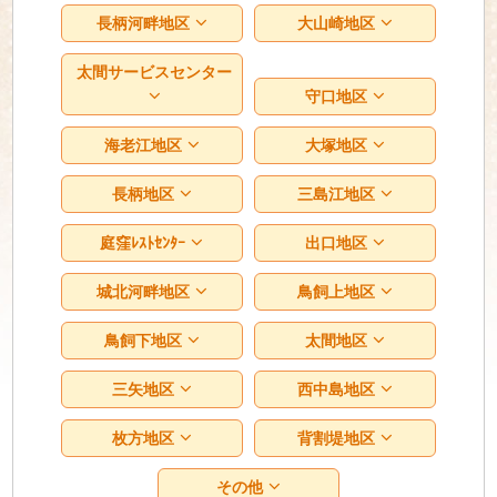
長柄河畔地区
大山崎地区
太間サービスセンター
守口地区
海老江地区
大塚地区
長柄地区
三島江地区
庭窪ﾚｽﾄｾﾝﾀｰ
出口地区
城北河畔地区
鳥飼上地区
鳥飼下地区
太間地区
三矢地区
西中島地区
枚方地区
背割堤地区
その他