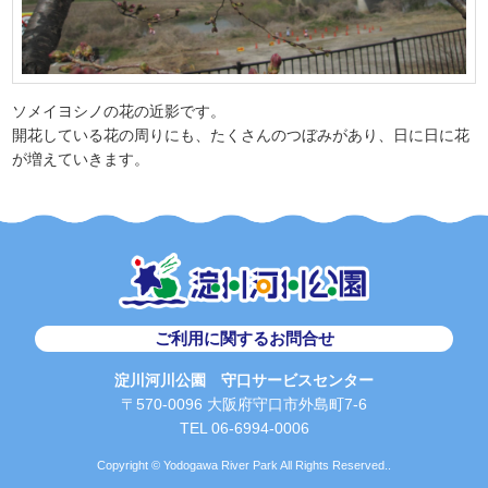
ソメイヨシノの花の近影です。
開花している花の周りにも、たくさんのつぼみがあり、日に日に花
が増えていきます。
ご利用に関するお問合せ
淀川河川公園 守口サービスセンター
〒570-0096 大阪府守口市外島町7-6
TEL 06-6994-0006
Copyright © Yodogawa River Park All Rights Reserved..