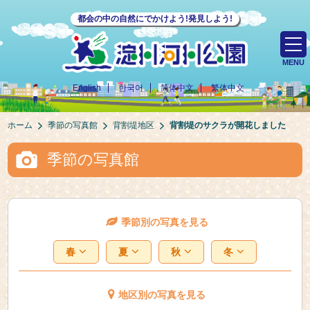
都会の中の自然にでかけよう!発見しよう!
MENU
English
한국어
简体中文
繁体中文
ホーム
季節の写真館
背割堤地区
背割堤のサクラが開花しました
季節の写真館
季節別の写真を見る
春
夏
秋
冬
地区別の写真を見る