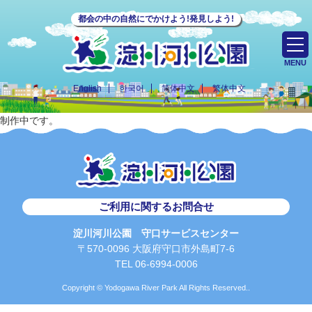
都会の中の自然にでかけよう!発見しよう!
MENU
English
한국어
简体中文
繁体中文
制作中です。
ご利用に関するお問合せ
淀川河川公園 守口サービスセンター
〒570-0096 大阪府守口市外島町7-6
TEL 06-6994-0006
Copyright © Yodogawa River Park All Rights Reserved..