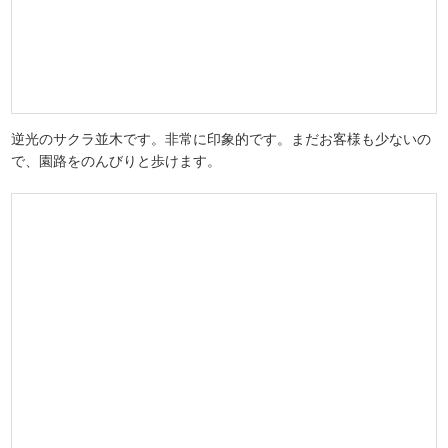
背割堤の代名詞であるサクラのトンネルです。台風で枝の数も減っ
てはいますが、花が開いてくるとボリューム感が出てきますね。
逆光のサクラ並木です。非常に印象的です。まだお客様も少ないの
で、園路をのんびりと歩けます。