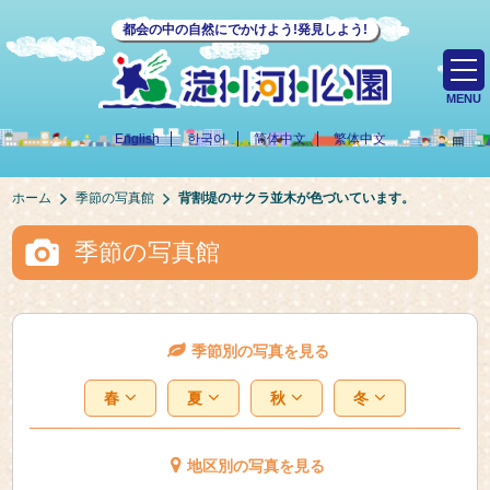
都会の中の自然にでかけよう!発見しよう!
MENU
English
한국어
简体中文
繁体中文
ホーム
季節の写真館
背割堤のサクラ並木が色づいています。
季節の写真館
季節別の写真を見る
春
夏
秋
冬
地区別の写真を見る