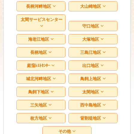
長柄河畔地区
大山崎地区
太間サービスセンター
守口地区
海老江地区
大塚地区
長柄地区
三島江地区
庭窪ﾚｽﾄｾﾝﾀｰ
出口地区
城北河畔地区
鳥飼上地区
鳥飼下地区
太間地区
三矢地区
西中島地区
枚方地区
背割堤地区
その他