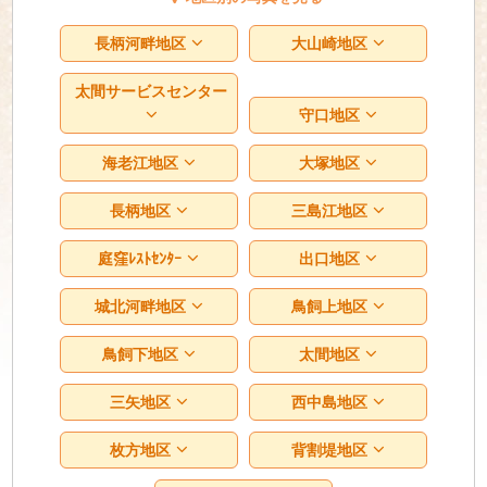
長柄河畔地区
大山崎地区
太間サービスセンター
守口地区
海老江地区
大塚地区
長柄地区
三島江地区
庭窪ﾚｽﾄｾﾝﾀｰ
出口地区
城北河畔地区
鳥飼上地区
鳥飼下地区
太間地区
三矢地区
西中島地区
枚方地区
背割堤地区