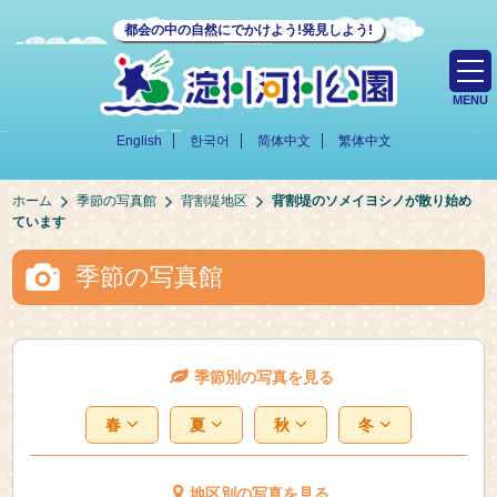
都会の中の自然にでかけよう!発見しよう!
MENU
English
한국어
简体中文
繁体中文
ホーム
季節の写真館
背割堤地区
背割堤のソメイヨシノが散り始め
ています
季節の写真館
季節別の写真を見る
春
夏
秋
冬
地区別の写真を見る