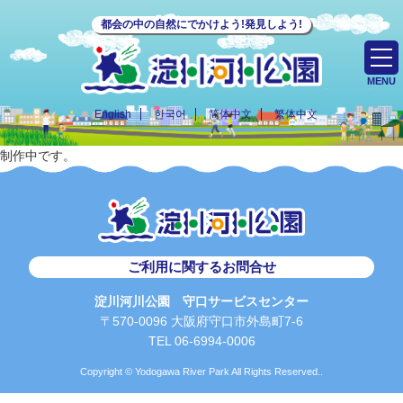
都会の中の自然にでかけよう!発見しよう!
MENU
English
한국어
简体中文
繁体中文
制作中です。
ご利用に関するお問合せ
淀川河川公園 守口サービスセンター
〒570-0096 大阪府守口市外島町7-6
TEL 06-6994-0006
Copyright © Yodogawa River Park All Rights Reserved..