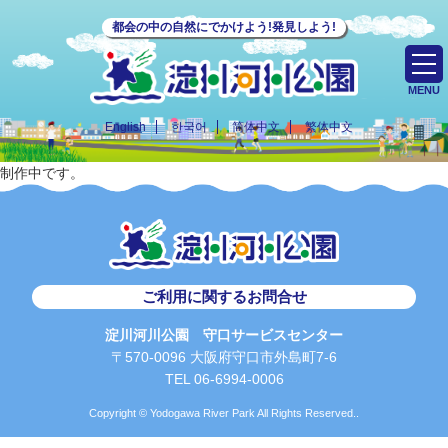
都会の中の自然にでかけよう!発見しよう!
MENU
English
한국어
简体中文
繁体中文
制作中です。
ご利用に関するお問合せ
淀川河川公園 守口サービスセンター
〒570-0096 大阪府守口市外島町7-6
TEL 06-6994-0006
Copyright © Yodogawa River Park All Rights Reserved..