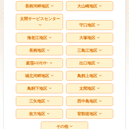
長柄河畔地区
大山崎地区
太間サービスセンター
守口地区
海老江地区
大塚地区
長柄地区
三島江地区
庭窪ﾚｽﾄｾﾝﾀｰ
出口地区
城北河畔地区
鳥飼上地区
鳥飼下地区
太間地区
三矢地区
西中島地区
枚方地区
背割堤地区
その他