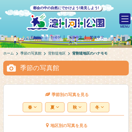
都会の中の自然にでかけよう!発見しよう!
MENU
English
한국어
简体中文
繁体中文
ホーム
季節の写真館
背割堤地区
背割堤地区のハナモモ
季節の写真館
季節別の写真を見る
春
夏
秋
冬
地区別の写真を見る