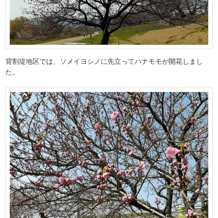
背割堤地区では、ソメイヨシノに先立ってハナモモが開花しまし
た。