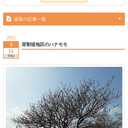
最新の記事一覧
2021
背割堤地区のハナモモ
3
11
THU