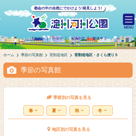
都会の中の自然にでかけよう!発見しよう!
MENU
English
한국어
简体中文
繁体中文
ホーム
季節の写真館
背割堤地区
背割堤地区・さくら便り５
季節の写真館
季節別の写真を見る
春
夏
秋
冬
地区別の写真を見る