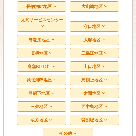
長柄河畔地区
大山崎地区
太間サービスセンター
守口地区
海老江地区
大塚地区
長柄地区
三島江地区
庭窪ﾚｽﾄｾﾝﾀｰ
出口地区
城北河畔地区
鳥飼上地区
鳥飼下地区
太間地区
三矢地区
西中島地区
枚方地区
背割堤地区
その他