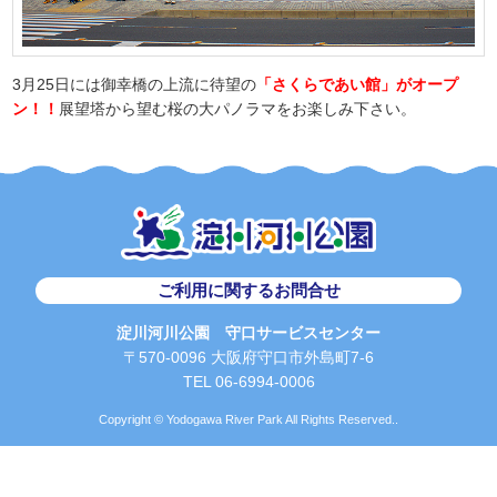
3月25日には御幸橋の上流に待望の
「さくらであい館」がオープ
ン！！
展望塔から望む桜の大パノラマをお楽しみ下さい。
ご利用に関するお問合せ
淀川河川公園 守口サービスセンター
〒570-0096 大阪府守口市外島町7-6
TEL 06-6994-0006
Copyright © Yodogawa River Park All Rights Reserved..