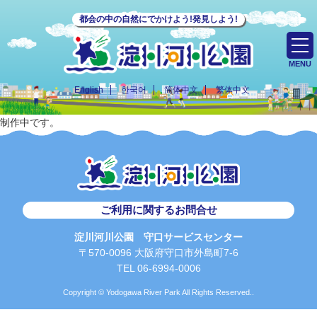
都会の中の自然にでかけよう!発見しよう!
MENU
English
한국어
简体中文
繁体中文
制作中です。
ご利用に関するお問合せ
淀川河川公園 守口サービスセンター
〒570-0096 大阪府守口市外島町7-6
TEL 06-6994-0006
Copyright © Yodogawa River Park All Rights Reserved..